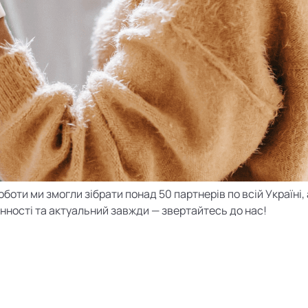
боти ми змогли зібрати понад 50 партнерів по всій Україні, 
онності та актуальний завжди — звертайтесь до нас!