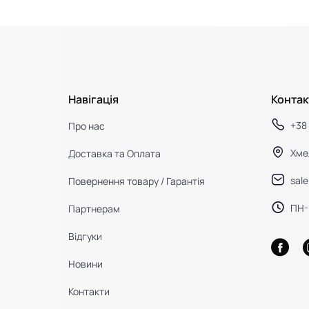
Навігація
Контак
+38 
Про нас
Хме
Доставка та Оплата
sal
Повернення товару / Гарантія
ПН-П
Партнерам
Відгуки
Новини
Контакти