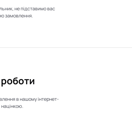
альник, не підставимо вас
ємо замовлення.
 роботи
овлення в нашому інтернет-
 націнкою.