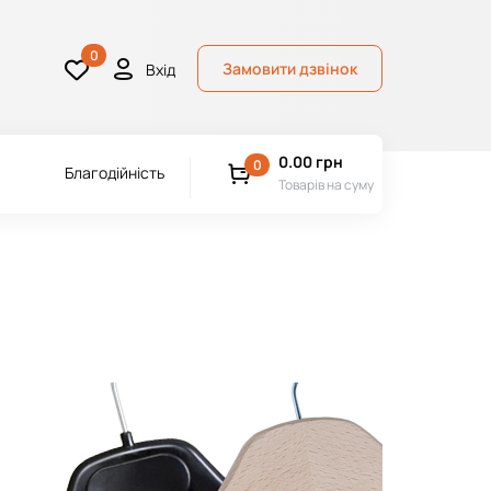
0
Замовити дзвінок
Вхід
0.00
грн
0
Благодійність
Товарів на суму