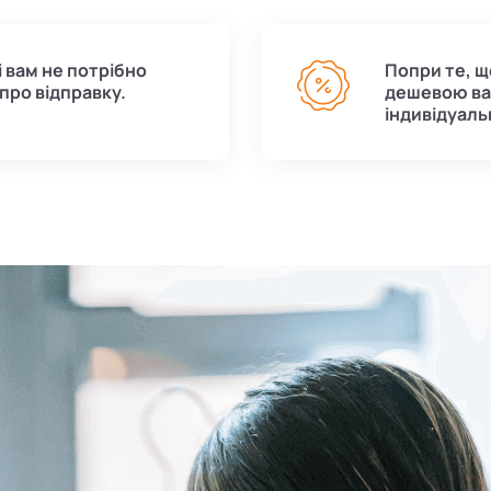
і вам не потрібно
Попри те, що
про відправку.
дешевою ва
індивідуаль