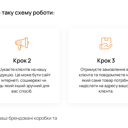
 таку схему роботи:
Крок 2
Крок 3
укаєте клієнтів на нашу
Отримуєте замовлення в
дукцію. Це може бути сайт
клієнта та повідомляєте 
 інтернеті, соцмережі чи
який саме товар потріб
дь-який інший зручний для
надіслати на адресу ваш
вас спосіб.
клієнта.
наші брендовані коробки та