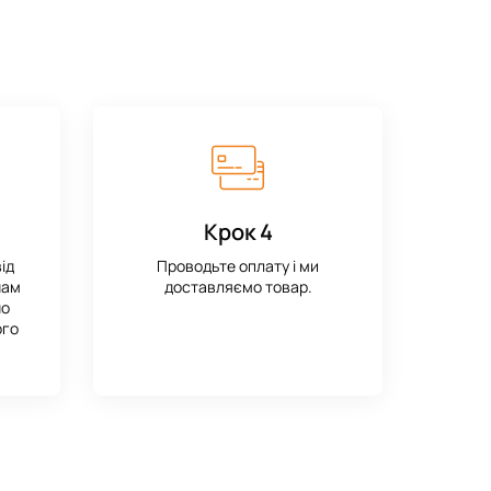
Крок 4
ід
Проводьте оплату і ми
нам
доставляємо товар.
но
ого