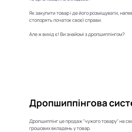
Як закупити товар і де його розміщувати, напев
стопорять початок своєї справи.
Але ж вихід є! Ви знайомі з дропшиппінгом?
Дропшиппінгова сист
Дропшиппінг це продаж "чужого товару" на св
грошових вкладень у товар.