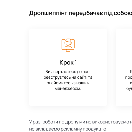
Дропшиппінг передбачає під собою
Крок 1
Ви звертаєтесь до нас,
Ш
реєструєтесь на сайті та
про
знайомитесь з нашим
в
менеджером.
бу
У разі роботи по дропу ми не використовуємо 
не вкладаємо рекламну продукцію.