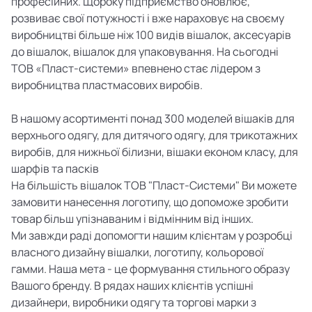
професійних. Щороку підприємство оновлює,
розвиває свої потужності і вже нараховує на своєму
виробництві більше ніж 100 видів вішалок, аксесуарів
до вішалок, вішалок для упаковування. На сьогодні
ТОВ «Пласт-системи» впевнено стає лідером з
виробництва пластмасових виробів.
В нашому асортименті понад 300 моделей вішаків для
верхнього одягу, для дитячого одягу, для трикотажних
виробів, для нижньої білизни, вішаки економ класу, для
шарфів та пасків
На більшість вішалок ТОВ "Пласт-Системи" Ви можете
замовити нанесення логотипу, що допоможе зробити
товар більш упізнаваним і відмінним від інших.
Ми завжди раді допомогти нашим клієнтам у розробці
власного дизайну вішалки, логотипу, кольорової
гамми. Наша мета - це формування стильного образу
Вашого бренду. В рядах наших клієнтів успішні
дизайнери, виробники одягу та торгові марки з