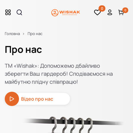
0
0
Головна
Про нас
Про нас
ТМ «Wishak»: Допоможемо дбайливо
зберегти Ваш гардероб! Сподіваємося на
майбутню плідну співпрацю!
Відео про нас