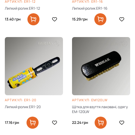
AРТИКУЛ: ER1-12
AРТИКУЛ: ER1-16
Липкий ролик ER1-12
Липкий ролик ER1-16
13.40
грн
15.29
грн
AРТИКУЛ: ER1-20
AРТИКУЛ: EM120LW
Липкий ролик ER1-20
Щітка для взуття лаковані, одягу
EM-120LW
17.16
грн
22.24
грн