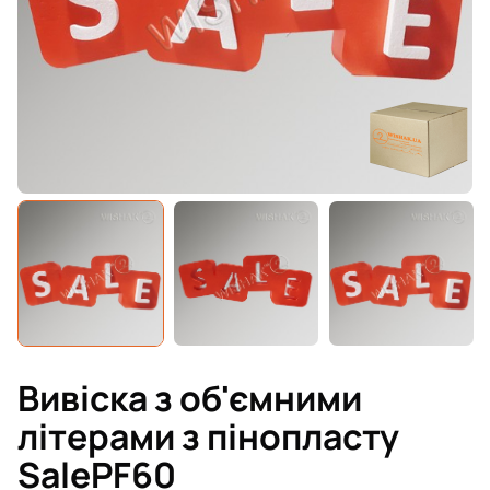
Вивіска з об'ємними
літерами з пінопласту
SalePF60