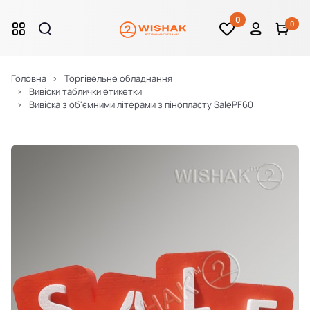
0
0
Головна
Торгівельне обладнання
Вивіски таблички етикетки
Вивіска з об'ємними літерами з пінопласту SalePF60