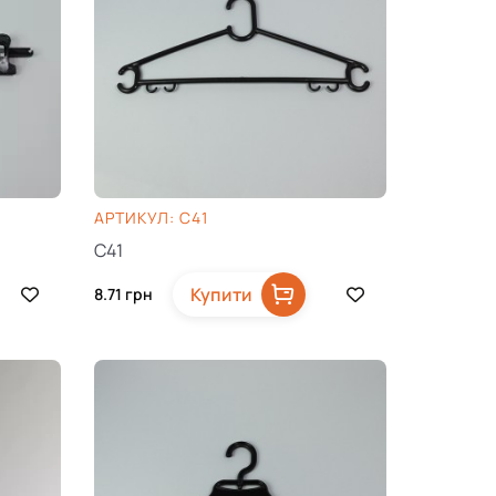
AРТИКУЛ: C41
C41
Купити
8.71
грн