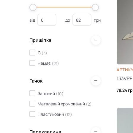
від
до
грн
Прищіпка
Є
(
4
)
Немає
(
21
)
AРТИКУ
133VPF
Гачок
78.24
гр
Залізний
(
10
)
Металевий хромований
(
2
)
Пластиковий
(
12
)
Перекладина