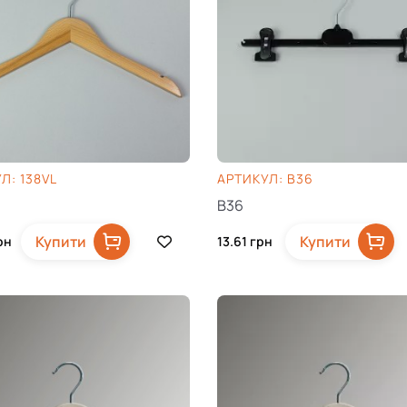
Л: 138VL
AРТИКУЛ: B36
B36
Купити
Купити
рн
13.61
грн