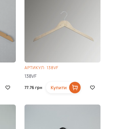
AРТИКУЛ: 138VF
138VF
Купити
77.76
грн