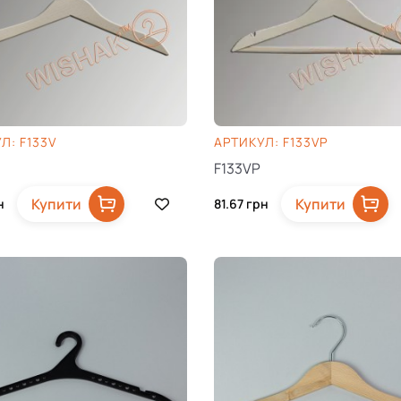
Л: F133V
AРТИКУЛ: F133VP
F133VP
Купити
Купити
н
81.67
грн