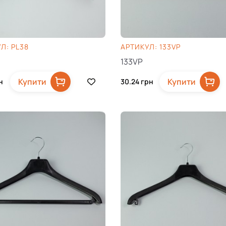
Л: PL38
AРТИКУЛ: 133VP
133VP
Купити
Купити
н
30.24
грн