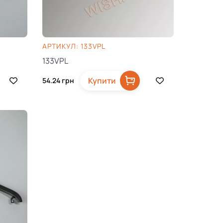
AРТИКУЛ: 133VPL
133VPL
Купити
54.24
грн