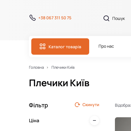
+38 067 311 50 75
Про нас
Каталог товарів
Головна
Плечики Київ
Плечики Київ
Фільтр
Скинути
Відобра
Ціна