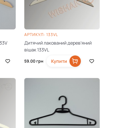
AРТИКУЛ: 133VL
133V
Дитячий лакований дерев'яний
вішак 133VL
Купити
59.00
грн