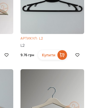
AРТИКУЛ: L2
L2
Купити
9.76
грн