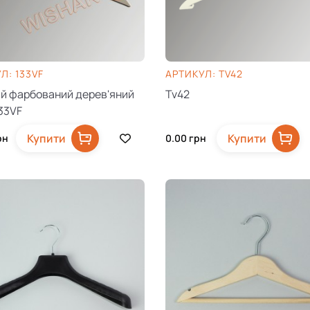
Л: 133VF
AРТИКУЛ: TV42
й фарбований дерев'яний
Tv42
133VF
Купити
Купити
рн
0.00
грн