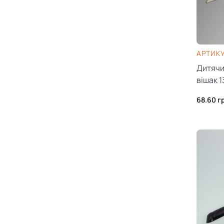
AРТИКУ
Дитячи
вішак 
68.60
г