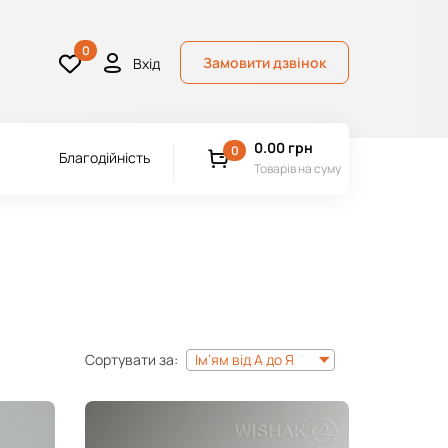
0
Замовити дзвінок
Вхід
0.00
грн
0
Благодійність
Товарів на суму
Сортувати за:
Ім’ям від А до Я