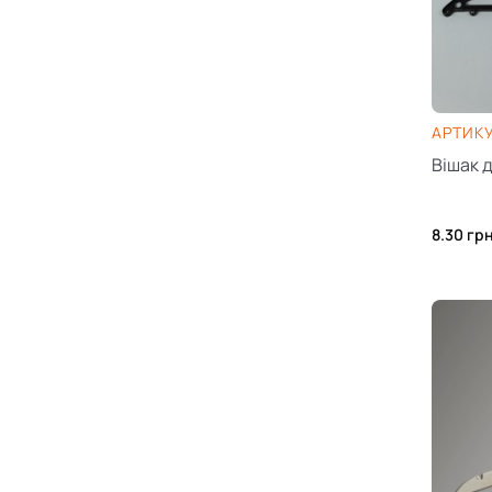
AРТИКУ
Вішак 
8.30
гр