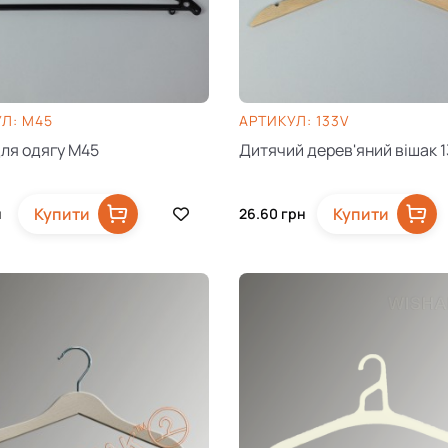
Л: M45
AРТИКУЛ: 133V
для одягу M45
Дитячий дерев'яний вішак 
Купити
Купити
н
26.60
грн