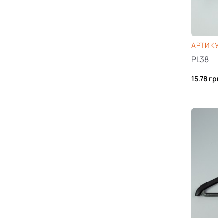
AРТИКУ
PL38
15.78
гр