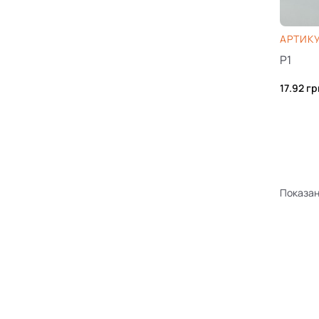
AРТИКУ
P1
17.92
гр
Показано