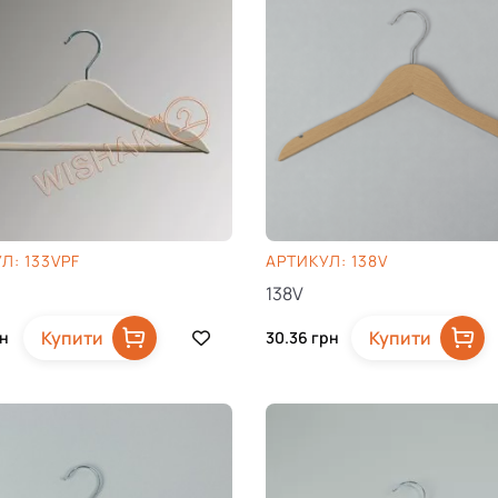
Л: 133VPF
AРТИКУЛ: 138V
138V
Купити
Купити
н
30.36
грн