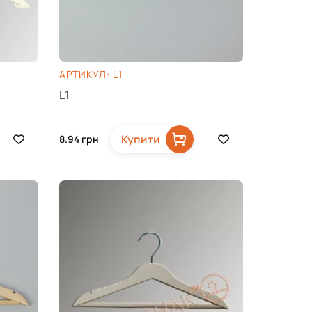
AРТИКУЛ: L1
L1
Купити
8.94
грн