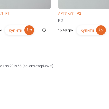
Л: P1
AРТИКУЛ: P2
P2
Купити
Купити
н
16.48
грн
 1 по 20 із 35 (всього сторінок 2)