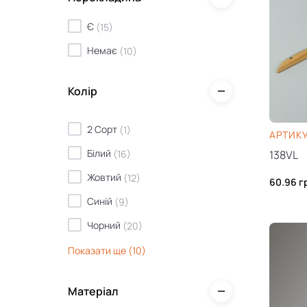
Є
(
15
)
Немає
(
10
)
Колір
2 Сорт
(
1
)
AРТИКУ
Білий
(
16
)
138VL
Жовтий
(
12
)
60.96
г
Синій
(
9
)
Чорний
(
20
)
Червоний
(
8
)
Показати ще (10)
Зелений
(
6
)
Матеріал
2 сорт
(
1
)