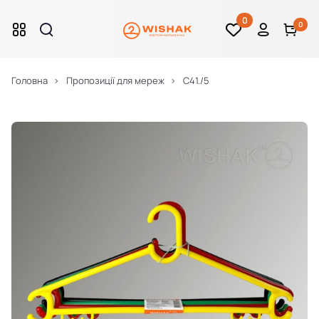
0
0
Головна
Пропозиції для мереж
C41./5