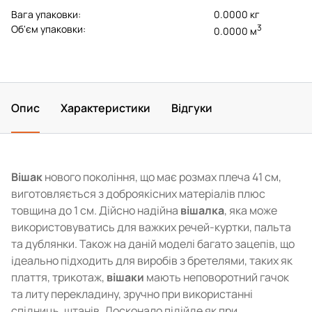
Вага упаковки:
0.0000 кг
3
Об'єм упаковки:
0.0000 м
Опис
Характеристики
Відгуки
Вішак
нового покоління, що має розмах плеча 41 см,
виготовляється з доброякісних матеріалів плюс
товщина до 1 см. Дійсно надійна
вішалка
, яка може
використовуватись для важких речей-куртки, пальта
та дублянки. Також на даній моделі багато зацепів, що
ідеально підходить для виробів з бретелями, таких як
плаття, трикотаж,
вішаки
мають неповоротний гачок
та литу перекладину, зручно при використанні
спідниць, штанів. Досконало підійде як при