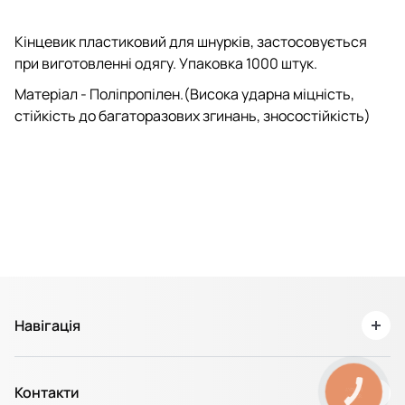
Кінцевик
пластиковий для
шнурків,
застосовується
при виготовленні
одягу.
Упаковка
1000
штук.
Матеріал
- Поліпропілен.(Висока ударна міцність,
стійкість до багаторазових згинань, зносостійкість)
Навігація
Про нас
Контакти
Доставка та Оплата
КНОПКА
ЗВ'ЯЗКУ