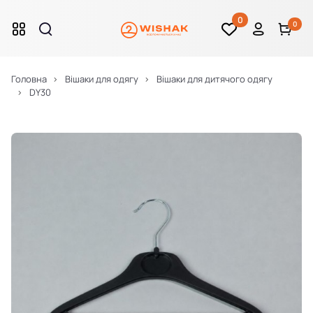
0
0
Головна
Вішаки для одягу
Вішаки для дитячого одягу
DY30