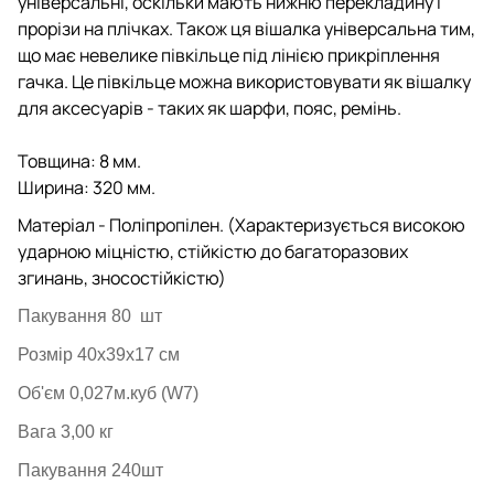
універсальні, оскільки мають нижню перекладину і
прорізи на плічках.
Також ця вішалка універсальна тим,
що має невелике півкільце під лінією прикріплення
гачка.
Це півкільце можна використовувати як вішалку
для аксесуарів - таких як шарфи, пояс, ремінь.
Товщина: 8 мм.
Ширина: 320 мм.
Матеріал - Поліпропілен. (Характеризується високою
ударною міцністю, стійкістю до багаторазових
згинань, зносостійкістю)
Пакування 80 шт
Розмір 40х39х17 см
Об'єм 0,027м.куб (W7)
Вага 3,00
кг
Пакування 240шт