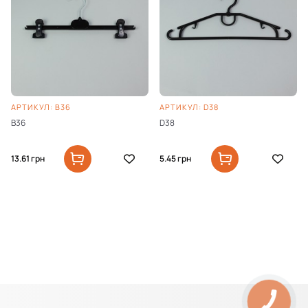
АРТИКУЛ: B36
АРТИКУЛ: D38
B36
D38
13.61
грн
5.45
грн