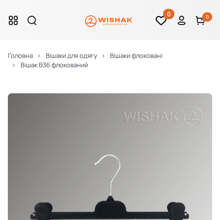
0
0
Головна
Вішаки для одягу
Вішаки флоковані
Вішак B36 флокований