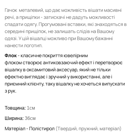
Гачок металевий, що дає можливість вішати масивні
речі, а прищіпки - затискачі не дадуть можливості
спадати одягу.
Прогумовані вставки, які знаходяться в
середині прищіпок, не залишать слідів на Вашому
одязі.
У цій вішалці можливо при Вашому бажанні
нанести логотип.
Флок
- класичне покриття ювелірним
флоком
створює
антиковзаючий ефект і перетворює
вішалку в оксамитовий аксесуар,
який
не тільки
ефектно виглядає і зручний у використанні, але і
приємний клієнту,
таку
вішалку не хочеться випускати
з рук.
Товщина:
1см
Ширина:
36см
Матеріал - Полістирол
(Твердий, пружний, матеріал)