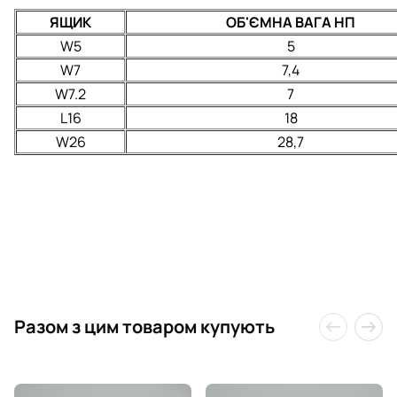
ЯЩИК
ОБ'ЄМНА ВАГА
НП
W5
5
W7
7,4
W7.2
7
L16
18
W26
28,7
Разом з цим товаром купують