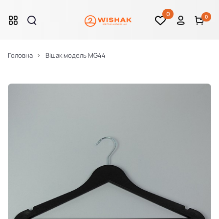
0
0
Головна
Вішак модель MG44