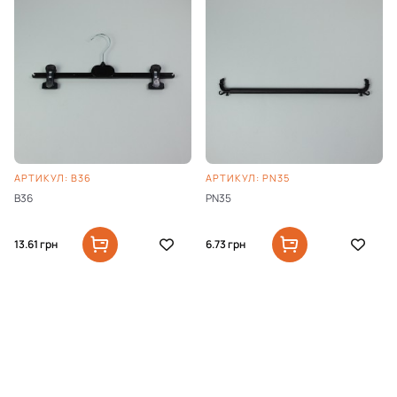
АРТИКУЛ: B36
АРТИКУЛ: PN35
B36
PN35
13.61
грн
6.73
грн