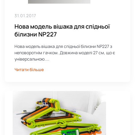
31.01.2017
Нова модель вішака для спідньої
білизни NP227
Нова модель вішака для спідньої білизни NP227 з
неповоротнім гачком. Довжина моделі 27 см, що є
універсальною....
Читати більше