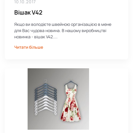
10.10.2017
Вішак V42
Якщо ви володієте швейною організацією в мене
для Вас чудова новина. В нашому виробництві
новинка - вішак V42....
Читати більше