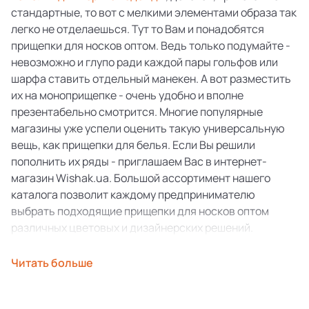
стандартные, то вот с мелкими элементами образа так
легко не отделаешься. Тут то Вам и понадобятся
прищепки для носков оптом. Ведь только подумайте -
невозможно и глупо ради каждой пары гольфов или
шарфа ставить отдельный манекен. А вот разместить
их на моноприщепке - очень удобно и вполне
презентабельно смотрится. Многие популярные
магазины уже успели оценить такую универсальную
вещь, как прищепки для белья. Если Вы решили
пополнить их ряды - приглашаем Вас в интернет-
магазин Wishak.ua. Большой ассортимент нашего
каталога позволит каждому предпринимателю
выбрать подходящие прищепки для носков оптом
различных цветовых и дизайнерских решений.
То, что Вы искали - уже
Читать больше
здесь