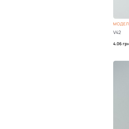
МОДЕЛЬ
V42
4.06
гр