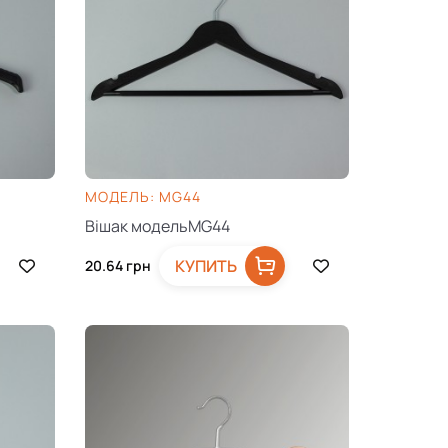
МОДЕЛЬ: MG44
Вішак модельMG44
КУПИТЬ
20.64
грн