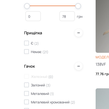
грн
Прищіпка
Є
(
2
)
Немає
(
21
)
МОДЕЛЬ
138VF
Гачок
77.76
гр
Железный
(
0
)
Залізний
(
3
)
Металевий
(
1
)
Металевий хромований
(
2
)