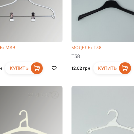
Ь: MSB
МОДЕЛЬ: T38
T38
КУПИТЬ
КУПИТЬ
н
12.02
грн