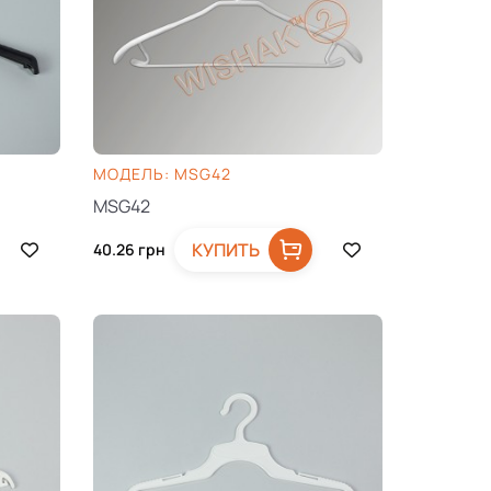
МОДЕЛЬ: MSG42
MSG42
КУПИТЬ
40.26
грн