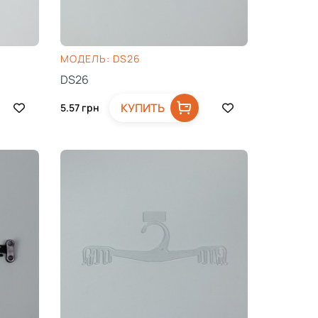
МОДЕЛЬ: DS26
DS26
КУПИТЬ
5.57
грн