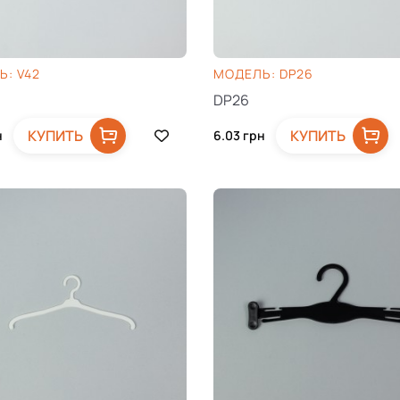
: V42
МОДЕЛЬ: DP26
DP26
КУПИТЬ
КУПИТЬ
н
6.03
грн