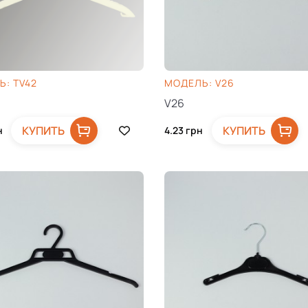
: TV42
МОДЕЛЬ: V26
V26
КУПИТЬ
КУПИТЬ
н
4.23
грн