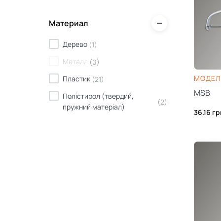
Жовтий
(
1
)
Материал
Прозорий
(
10
)
Дерево
(
1
)
Белый
(
0
)
Металл
(
0
)
Чорний / Білий / будь-який
(
2
)
колір під замовлення
МОДЕЛ
Пластик
(
21
)
MSB
Полістирол (твердий,
(
2
)
пружний матеріал)
36.16
гр