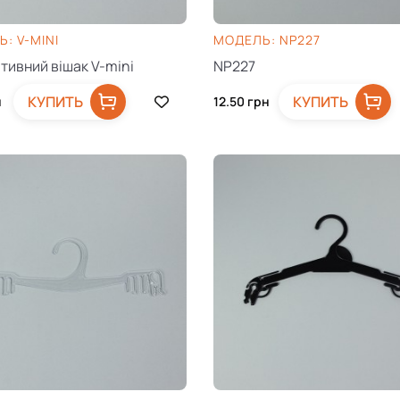
: V-MINI
МОДЕЛЬ: NP227
тивний вішак V-mini
NP227
КУПИТЬ
КУПИТЬ
н
12.50
грн