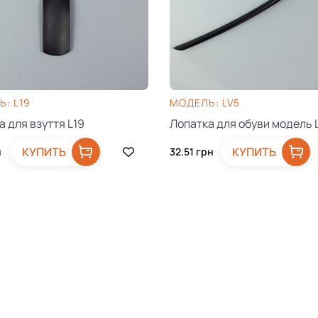
: L19
МОДЕЛЬ: LV5
а для взуття L19
Лопатка для обуви модель 
КУПИТЬ
КУПИТЬ
н
32.51
грн