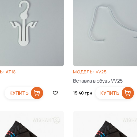
: AT18
МОДЕЛЬ: VV25
Вставка в обувь VV25
КУПИТЬ
КУПИТЬ
н
15.40
грн