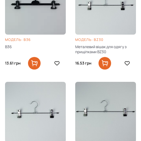
МОДЕЛЬ: B36
МОДЕЛЬ: BZ30
B36
Металевий вішак для одягу з
прищіпками BZ30
13.61
грн
16.53
грн