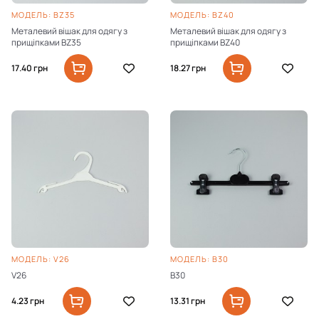
МОДЕЛЬ: BZ35
МОДЕЛЬ: BZ40
Металевий вішак для одягу з
Металевий вішак для одягу з
прищіпками BZ35
прищіпками BZ40
17.40
грн
18.27
грн
МОДЕЛЬ: V26
МОДЕЛЬ: B30
V26
B30
4.23
грн
13.31
грн