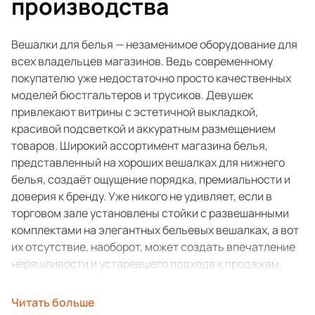
производства
Вешалки для белья — незаменимое оборудование для
всех владельцев магазинов. Ведь современному
покупателю уже недостаточно просто качественных
моделей бюстгальтеров и трусиков. Девушек
привлекают витрины с эстетичной выкладкой,
красивой подсветкой и аккуратным размещением
товаров. Широкий ассортимент магазина белья,
представленный на хороших вешалках для нижнего
белья, создаёт ощущение порядка, премиальности и
доверия к бренду. Уже никого не удивляет, если в
торговом зале установлены стойки с развешанными
комплектами на элегантных бельевых вешалках, а вот
их отсутствие, наоборот, может создать впечатление
неряшливости и устаревшего подхода к продажам.
Продуманное использование вешалок для нижнего
Читать больше
белья позволяет сохранить форму деликатных