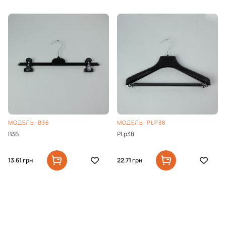
МОДЕЛЬ: B36
МОДЕЛЬ: PLP38
B36
PLp38
13.61
грн
22.71
грн