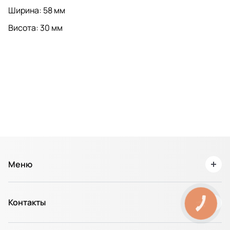
Ширина: 58 мм
Висота: 30 мм
Меню
О нас
Контакты
Доставка и Оплата
КНОПКА
ЗВ'ЯЗКУ
Возврат товара / Гарантия
+38 067 311 50 75