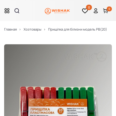
0
0
Главная
Хозтовары
Прищіпка для білизни модель PB(20)