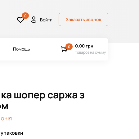
0
Заказать звонок
Войти
0.00
грн
0
Помощь
Товаров на сумму
ка шопер саржа з
ом
ОНІЯ
 упаковки