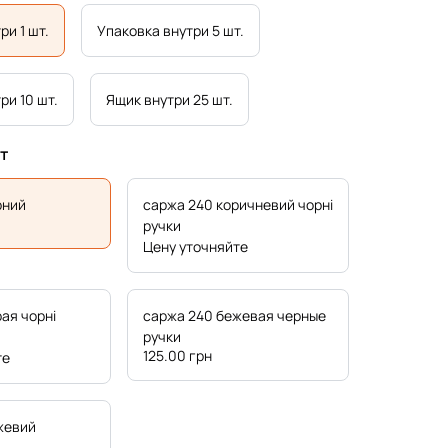
ри 1 шт.
Упаковка внутри 5 шт.
ри 10 шт.
Ящик внутри 25 шт.
т
рний
саржа 240 коричневий чорні
ручки
Цену уточняйте
ая чорні
саржа 240 бежевая черные
ручки
125.00
грн
те
жевий