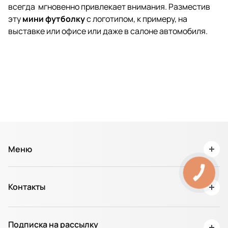
всегда мгновенно привлекает внимания. Разместив
эту
мини футболку
с логотипом, к примеру, на
выставке или офисе или даже в салоне автомобиля.
Меню
О нас
КНОПКА
ЗВ'ЯЗКУ
Контакты
Доставка и Оплата
Возврат товара / Гарантия
+38 067 311 50 75
Партнерам
Подписка на рассылку
Хмельницький, вул. Кооперативна 5/1Б