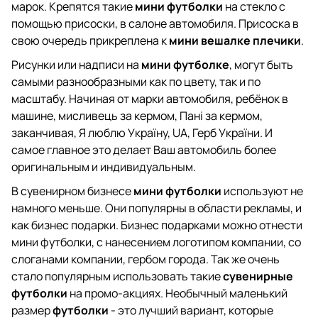
марок. Крепятся такие
мини футболки
на стекло с
помощью присоски, в салоне автомобиля. Присоска в
свою очередь прикреплена к
мини вешалке плечики
.
Рисунки или надписи на
мини футболке
, могут быть
самыми разнообразными как по цвету, так и по
масштабу. Начиная от марки автомобиля, ребёнок в
машине, мисливець за кермом, Пані за кермом,
заканчивая, Я люблю Україну, UA, Герб України. И
самое главное это делает Ваш автомобиль более
оригинальным и индивидуальным.
В сувенирном бизнесе
мини футболки
используют не
намного меньше. Они популярны в области рекламы, и
как бизнес подарки. Бизнес подарками можно отнести
мини футболки, с нанесением логотипом компании, со
слоганами компании, гербом города. Так же очень
стало популярным использовать такие
сувенирные
футболки
на промо-акциях. Необычный маленький
размер
футболки
- это лучший вариант, которые