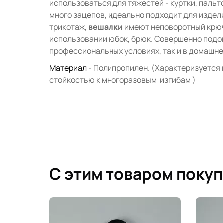
использоваться для тяжестей - куртки, пальт
много зацепов, идеально подходит для издели
трикотаж,
вешалки
имеют неповоротный крючо
использовании юбок, брюк. Совершенно подой
профессиональных условиях, так и в домашн
Материал
- Полипропилен. (Характеризуется
стойкостью к многоразовым изгибам )
C этим товаром поку