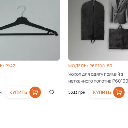
: PY42
МОДЕЛЬ: P60100-50
Чохол для одягу прямий з
нетканного полотна P6010
КУПИТЬ
КУПИТЬ
н
53.13
грн