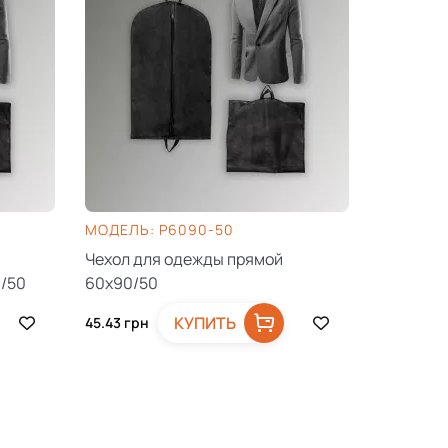
МОДЕЛЬ: P6090-50
МОДЕЛЬ:
Чехол для одежды прямой
Чехол с 
0/50
60х90/50
прямой 6
КУПИТЬ
45.43
грн
248.60
гр