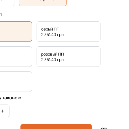
т
серый ПП
2 351.40
грн
розовый ПП
2 351.40
грн
упаковок: