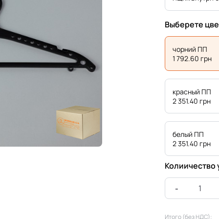
Выберете цве
чорний ПП
1 792.60
грн
красный ПП
2 351.40
грн
белый ПП
2 351.40
грн
Колиичество 
Итого (без НДС):