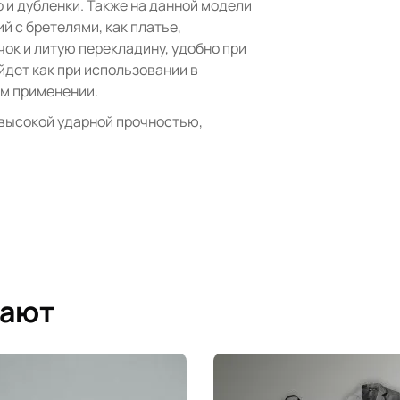
о и дубленки. Также на данной модели
й с бретелями, как платье,
к и литую перекладину, удобно при
дет как при использовании в
ем применении.
 высокой ударной прочностью,
пают