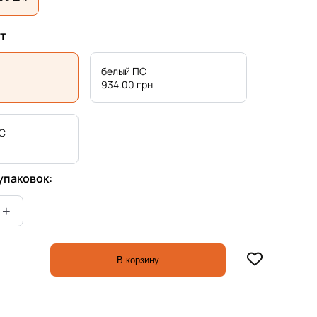
т
белый ПС
934.00
грн
ПС
упаковок:
В корзину