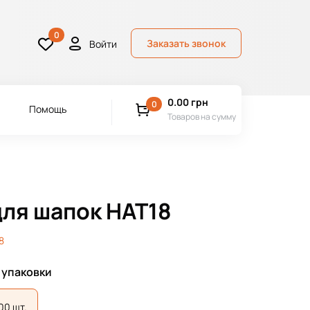
0
Заказать звонок
Войти
0.00
грн
0
Помощь
Товаров на сумму
для шапок HAT18
8
 упаковки
00 шт.