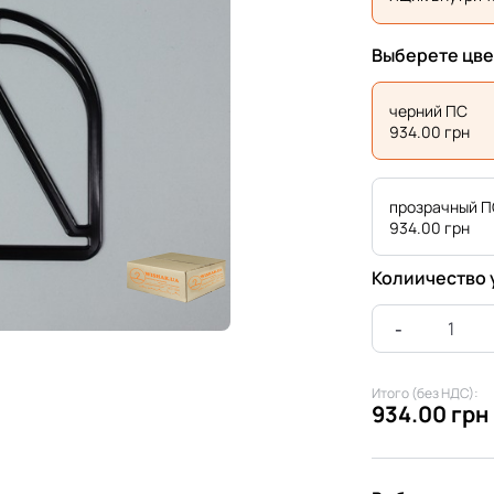
Выберете цве
черний ПС
934.00
грн
прозрачный 
934.00
грн
Колиичество 
Итого (без НДС):
934.00 грн