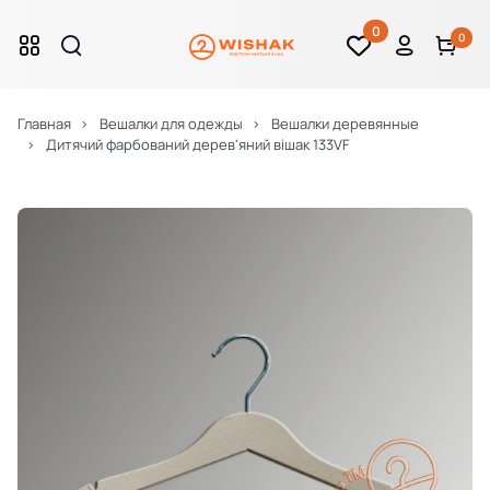
0
0
Главная
Вешалки для одежды
Вешалки деревянные
Дитячий фарбований дерев'яний вішак 133VF