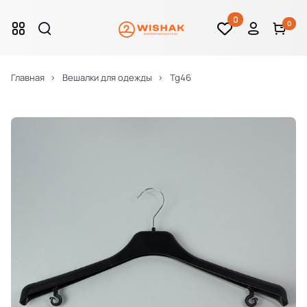
0
0
Главная
Вешалки для одежды
Tg46